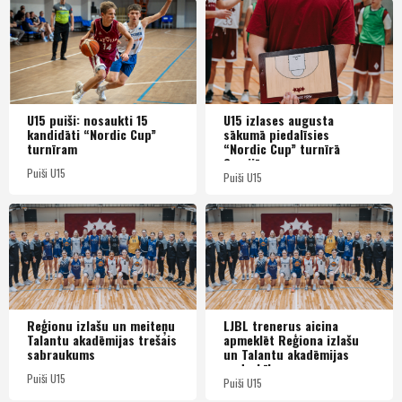
U15 puiši: nosaukti 15
U15 izlases augusta
kandidāti “Nordic Cup”
sākumā piedalīsies
turnīram
“Nordic Cup” turnīrā
Somijā
Puiši U15
Puiši U15
Reģionu izlašu un meiteņu
LJBL trenerus aicina
Talantu akadēmijas trešais
apmeklēt Reģiona izlašu
sabraukums
un Talantu akadēmijas
nodarbības
Puiši U15
Puiši U15