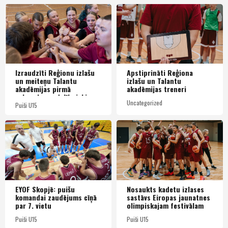
Izraudzīti Reģionu izlašu
Apstiprināti Reģiona
un meiteņu Talantu
izlašu un Talantu
akadēmijas pirmā
akadēmijas treneri
sabraukuma dalībnieki un
Uncategorized
dalībnieces
Puiši U15
EYOF Skopjē: puišu
Nosaukts kadetu izlases
komandai zaudējums cīņā
sastāvs Eiropas jaunatnes
par 7. vietu
olimpiskajam festivālam
Puiši U15
Puiši U15